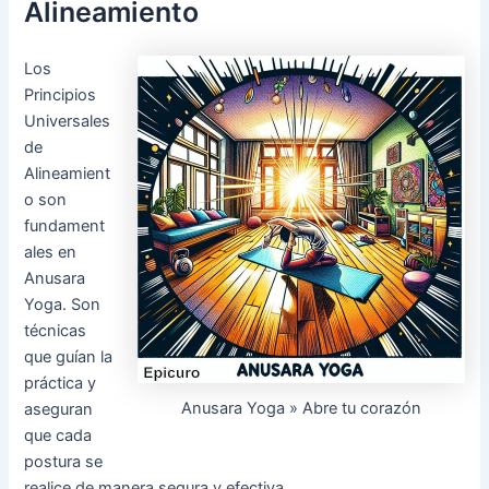
Alineamiento
Los
Principios
Universales
de
Alineamient
o son
fundament
ales en
Anusara
Yoga. Son
técnicas
que guían la
práctica y
Anusara Yoga » Abre tu corazón
aseguran
que cada
postura se
realice de manera segura y efectiva.