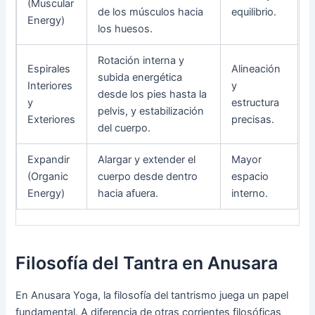
(Muscular
de los músculos hacia
equilibrio.
Energy)
los huesos.
Rotación interna y
Espirales
Alineación
subida energética
Interiores
y
desde los pies hasta la
y
estructura
pelvis, y estabilización
Exteriores
precisas.
del cuerpo.
Expandir
Alargar y extender el
Mayor
(Organic
cuerpo desde dentro
espacio
Energy)
hacia afuera.
interno.
Filosofía del Tantra en Anusara
En Anusara Yoga, la filosofía del tantrismo juega un papel
fundamental. A diferencia de otras corrientes filosóficas