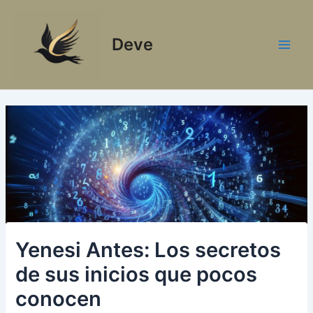
Ir
al
Deve
contenido
Main
Men
Yenesi Antes: Los secretos
de sus inicios que pocos
conocen