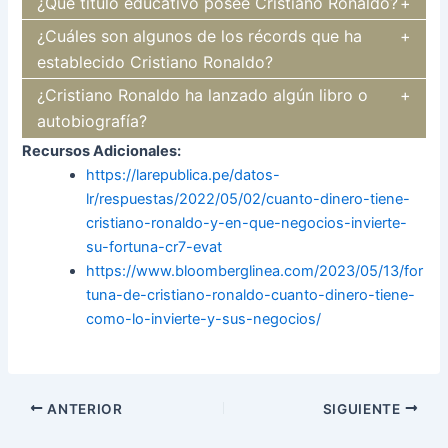
¿Qué título educativo posee Cristiano Ronaldo?
¿Cuáles son algunos de los récords que ha
establecido Cristiano Ronaldo?
¿Cristiano Ronaldo ha lanzado algún libro o
autobiografía?
Recursos Adicionales:
https://larepublica.pe/datos-
lr/respuestas/2022/05/02/cuanto-dinero-tiene-
cristiano-ronaldo-y-en-que-negocios-invierte-
su-fortuna-cr7-evat
https://www.bloomberglinea.com/2023/05/13/for
tuna-de-cristiano-ronaldo-cuanto-dinero-tiene-
como-lo-invierte-y-sus-negocios/
Navegación
ANTERIOR
SIGUIENTE
de