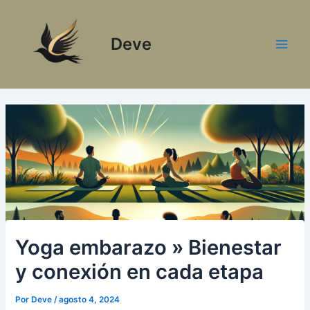
Ir
al
Deve
contenido
Main
Men
Yoga embarazo » Bienestar
y conexión en cada etapa
Por
Deve
/
agosto 4, 2024