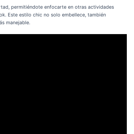
rtad, permitiéndote enfocarte en otras actividades
ok. Este estilo chic no solo embellece, también
ás manejable.