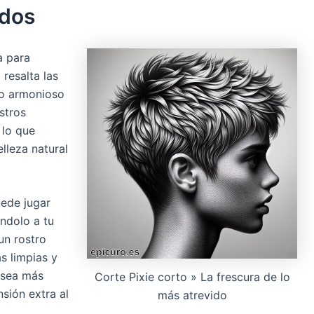
ados
a para
 resalta las
rio armonioso
ostros
 lo que
lleza natural
uede jugar
ándolo a tu
un rostro
s limpias y
 sea más
Corte Pixie corto » La frescura de lo
sión extra al
más atrevido