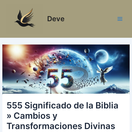
Ir
al
Deve
contenido
Main
Men
555 Significado de la Biblia
» Cambios y
Transformaciones Divinas