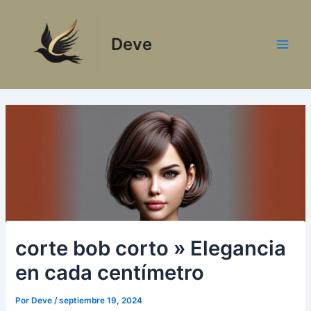
Ir
al
Deve
contenido
Main
Men
corte bob corto » Elegancia
en cada centímetro
Por
Deve
/
septiembre 19, 2024