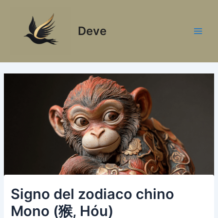
Ir
al
Deve
contenido
Main
Men
Signo del zodiaco chino
Mono (猴, Hóu)