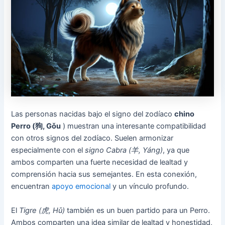
Las personas nacidas bajo el signo del zodíaco
chino
Perro (狗, Gǒu
) muestran una interesante compatibilidad
con otros signos del zodíaco. Suelen armonizar
especialmente con el
signo Cabra (羊, Yáng)
, ya que
ambos comparten una fuerte necesidad de lealtad y
comprensión hacia sus semejantes. En esta conexión,
encuentran
apoyo emocional
y un vínculo profundo.
El
Tigre (虎, Hǔ)
también es un buen partido para un Perro.
Ambos comparten una idea similar de lealtad y honestidad,