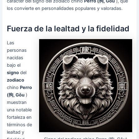
carácter del signo del zodiaco chino
Perro (狗, Gǒu
), que
los convierte en personalidades populares y valoradas.
Fuerza de la lealtad y la fidelidad
Las
personas
nacidas
bajo el
signo
del
zodiaco
chino
Perro
(狗, Gǒu
)
muestran
una notable
fortaleza en
términos de
lealtad y