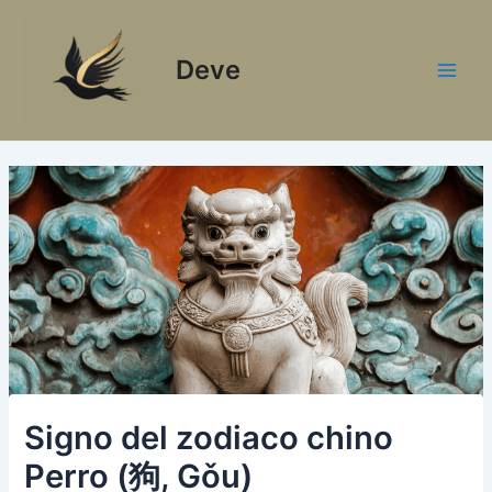
Ir
al
Deve
contenido
Main
Men
Signo del zodiaco chino
Perro (狗, Gǒu)