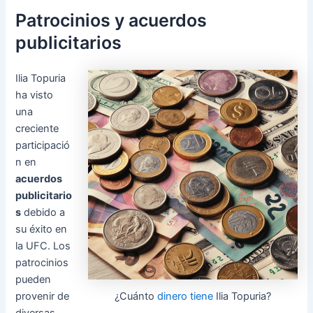
Patrocinios y acuerdos
publicitarios
Ilia Topuria
ha visto
una
creciente
participació
n en
acuerdos
publicitario
s
debido a
su éxito en
la UFC. Los
patrocinios
pueden
¿Cuánto
dinero tiene
Ilia Topuria?
provenir de
diversas