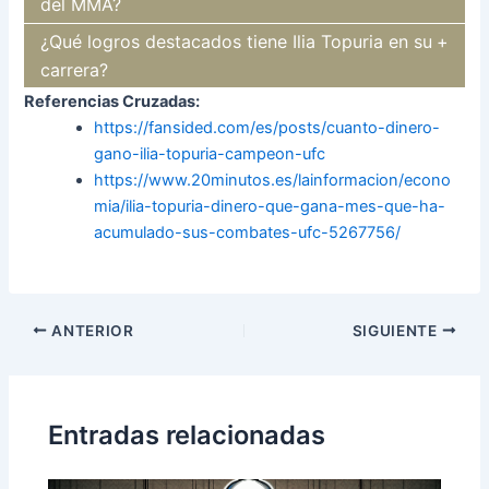
del MMA?
¿Qué logros destacados tiene Ilia Topuria en su
carrera?
Referencias Cruzadas:
https://fansided.com/es/posts/cuanto-dinero-
gano-ilia-topuria-campeon-ufc
https://www.20minutos.es/lainformacion/econo
mia/ilia-topuria-dinero-que-gana-mes-que-ha-
acumulado-sus-combates-ufc-5267756/
Navegación
ANTERIOR
SIGUIENTE
de
entradas
Entradas relacionadas