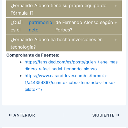
¿Fernando Alonso tiene su propio equipo de
Fórmula 1?
¿Cuál
patrimonio
de Fernando Alonso según
es el
neto
Forbes?
¿Fernando Alonso ha hecho inversiones en
tecnología?
Comprobante de Fuentes:
https://fansided.com/es/posts/quien-tiene-mas-
dinero-rafael-nadal-fernando-alonso
https://www.caranddriver.com/es/formula-
1/a44354367/cuanto-cobra-fernando-alonso-
piloto-f1/
Navegación
ANTERIOR
SIGUIENTE
de