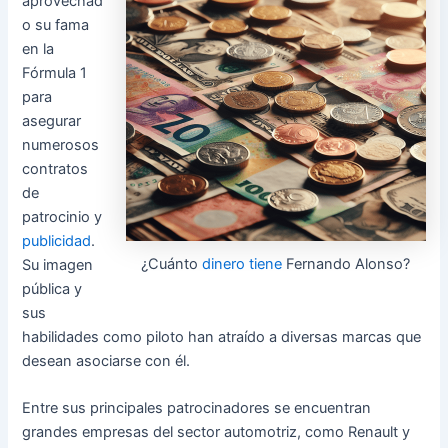
aprovechad
o su fama
en la
Fórmula 1
para
asegurar
numerosos
contratos
de
patrocinio y
publicidad
.
¿Cuánto
dinero tiene
Fernando Alonso?
Su imagen
pública y
sus
habilidades como piloto han atraído a diversas marcas que
desean asociarse con él.
Entre sus principales patrocinadores se encuentran
grandes empresas del sector automotriz, como Renault y