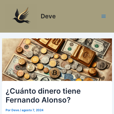
Ir
al
Deve
contenido
Main
Men
¿Cuánto dinero tiene
Fernando Alonso?
Por
Deve
/
agosto 7, 2024