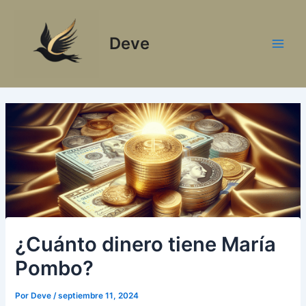
Ir
al
Deve
contenido
Main
Men
¿Cuánto dinero tiene María
Pombo?
Por
Deve
/
septiembre 11, 2024