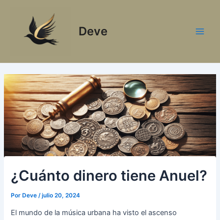
Ir
al
Deve
contenido
Main
Men
¿Cuánto dinero tiene Anuel?
Por
Deve
/
julio 20, 2024
El mundo de la música urbana ha visto el ascenso