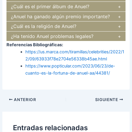
¿Cuál es el primer álbum de Anuel?
¿Anuel ha ganado algún premio importante?
¿Cuál es la religión de Anuel?
¿Ha tenido Anuel problemas legales?
Referencias Bibliográficas:
https://us.marca.com/tiramillas/celebrities/2022/1
2/09/63933f78e2704e56338b45ae.html
https://www.popticular.com/2023/06/23/de-
cuanto-es-la-fortuna-de-anuel-aa/44381/
Navegación
ANTERIOR
SIGUIENTE
de
entradas
Entradas relacionadas