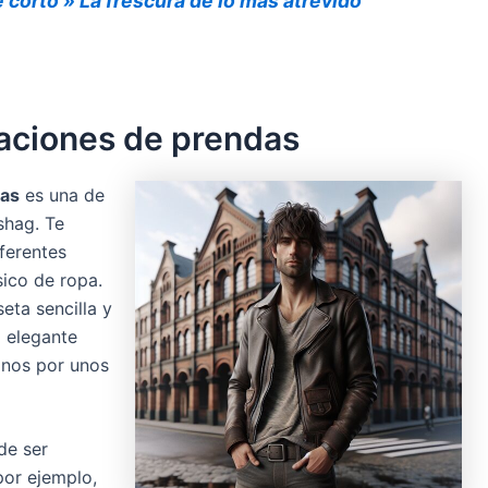
e corto » La frescura de lo más atrevido
naciones de prendas
das
es una de
 shag. Te
ferentes
sico de ropa.
ta sencilla y
a elegante
anos por unos
de ser
por ejemplo,