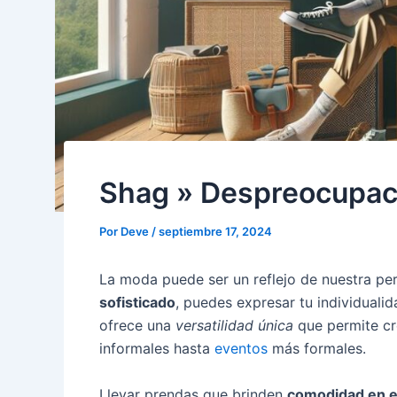
Shag » Despreocupaci
Por
Deve
/
septiembre 17, 2024
La moda puede ser un reflejo de nuestra per
sofisticado
, puedes expresar tu individuali
ofrece una
versatilidad única
que permite cr
informales hasta
eventos
más formales.
Llevar prendas que brinden
comodidad en el