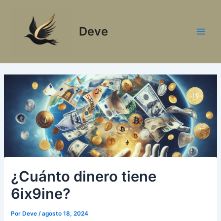
Ir
al
Deve
contenido
Main
Men
¿Cuánto dinero tiene
6ix9ine?
Por
Deve
/
agosto 18, 2024