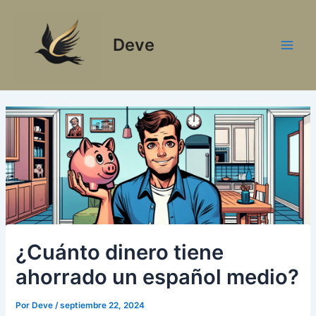
Ir
al
Deve
contenido
Main
Men
¿Cuánto dinero tiene
ahorrado un español medio?
Por
Deve
/
septiembre 22, 2024